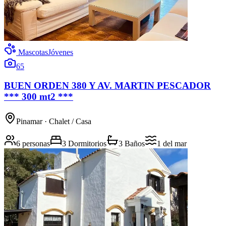
Mascotas
Jóvenes
65
BUEN ORDEN 380 Y AV. MARTIN PESCADOR
*** 300 mt2 ***
Pinamar
· Chalet / Casa
6 personas
3 Dormitorios
3 Baños
1
del mar