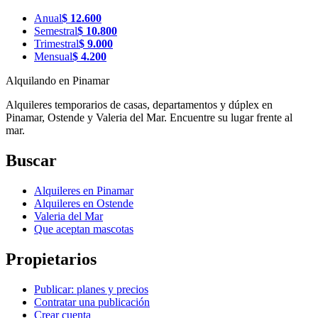
Anual
$
12.600
Semestral
$
10.800
Trimestral
$
9.000
Mensual
$
4.200
Alquilando
en Pinamar
Alquileres temporarios de casas, departamentos y dúplex en
Pinamar, Ostende y Valeria del Mar. Encuentre su lugar frente al
mar.
Buscar
Alquileres en Pinamar
Alquileres en Ostende
Valeria del Mar
Que aceptan mascotas
Propietarios
Publicar: planes y precios
Contratar una publicación
Crear cuenta