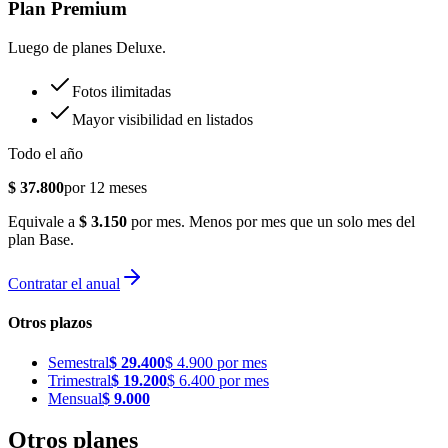
Plan
Premium
Luego de planes Deluxe.
Fotos ilimitadas
Mayor visibilidad en listados
Todo el año
$
37.800
por 12 meses
Equivale a
$
3.150
por mes.
Menos por mes que un solo mes del
plan
Base
.
Contratar el anual
Otros plazos
Semestral
$
29.400
$
4.900
por mes
Trimestral
$
19.200
$
6.400
por mes
Mensual
$
9.000
Otros planes