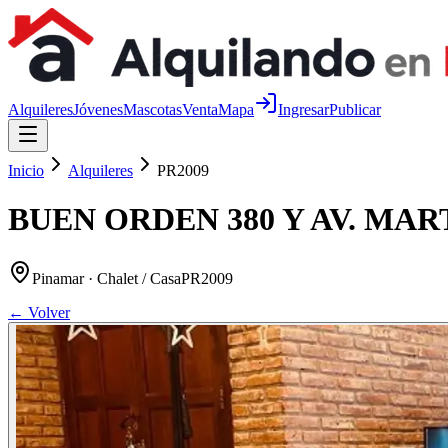
Alquileres
Jóvenes
Mascotas
Venta
Mapa
Ingresar
Publicar
Inicio
Alquileres
PR2009
BUEN ORDEN 380 Y AV. MART
Pinamar
· Chalet / Casa
PR2009
← Volver