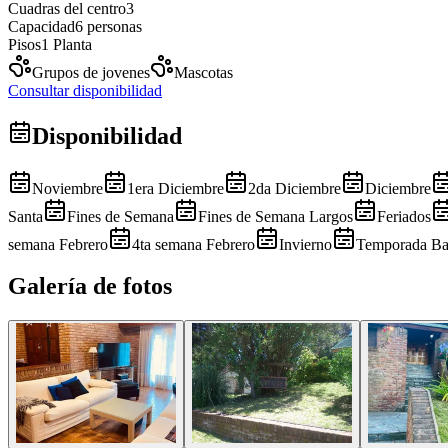
Cuadras del centro
3
Capacidad
6 personas
Pisos
1 Planta
Grupos de jovenes
Mascotas
Consultar disponibilidad
Disponibilidad
Noviembre
1era Diciembre
2da Diciembre
Diciembre
Santa
Fines de Semana
Fines de Semana Largos
Feriados
semana Febrero
4ta semana Febrero
Invierno
Temporada Ba
Galería de fotos