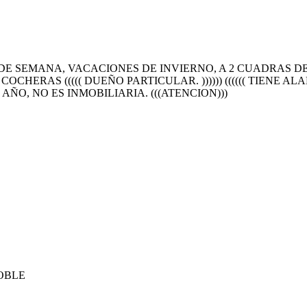
 SEMANA, VACACIONES DE INVIERNO, A 2 CUADRAS DE L
OCHERAS ((((( DUEÑO PARTICULAR. )))))) (((((( TIENE A
AÑO, NO ES INMOBILIARIA. (((ATENCION)))
OBLE