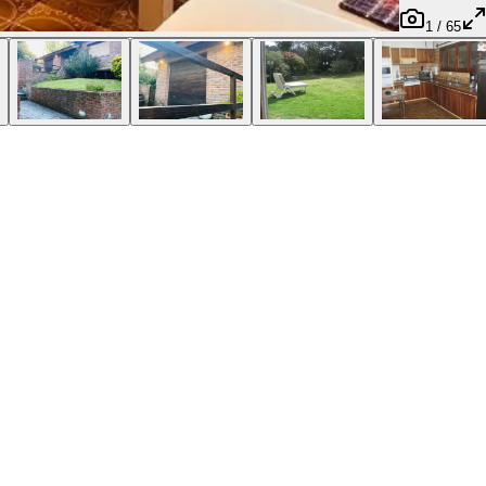
1
/
65