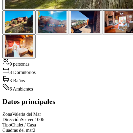
9 personas
3 Dormitorios
3 Baños
6 Ambientes
Datos principales
Zona
Valeria del Mar
Dirección
Seaver 1006
Tipo
Chalet / Casa
Cuadras del mar
2