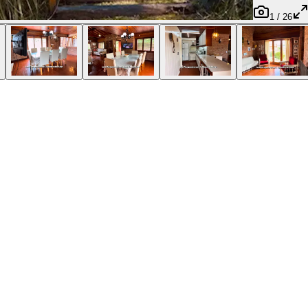
1
/
26