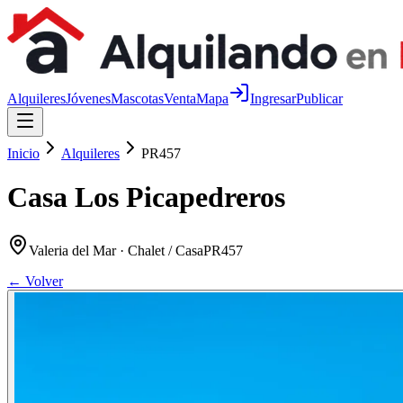
Alquileres
Jóvenes
Mascotas
Venta
Mapa
Ingresar
Publicar
Inicio
Alquileres
PR457
Casa Los Picapedreros
Valeria del Mar
· Chalet / Casa
PR457
← Volver