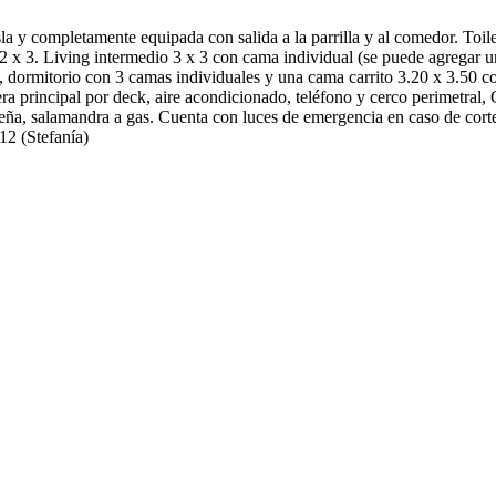
la y completamente equipada con salida a la parrilla y al comedor. Toil
 2 x 3. Living intermedio 3 x 3 con cama individual (se puede agregar u
, dormitorio con 3 camas individuales y una cama carrito 3.20 x 3.50 co
lera principal por deck, aire acondicionado, teléfono y cerco perimetral
leña, salamandra a gas. Cuenta con luces de emergencia en caso de corte 
2 (Stefanía)