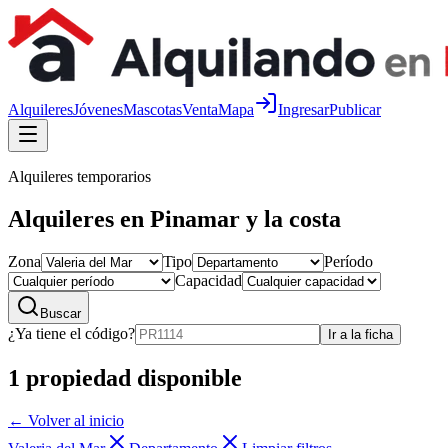
Alquileres
Jóvenes
Mascotas
Venta
Mapa
Ingresar
Publicar
Alquileres temporarios
Alquileres en Pinamar y la costa
Zona
Tipo
Período
Capacidad
Buscar
¿Ya tiene el código?
Ir a la ficha
1
propiedad disponible
← Volver al inicio