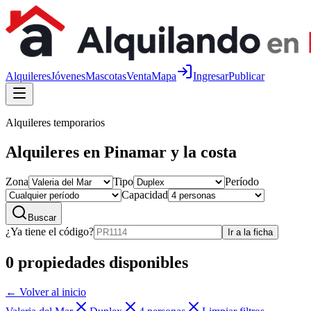
Alquileres
Jóvenes
Mascotas
Venta
Mapa
Ingresar
Publicar
Alquileres temporarios
Alquileres en Pinamar y la costa
Zona
Tipo
Período
Capacidad
Buscar
¿Ya tiene el código?
Ir a la ficha
0
propiedades disponibles
← Volver al inicio