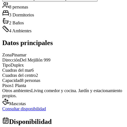
8 personas
3 Dormitorios
2 Baños
4 Ambientes
Datos principales
Zona
Pinamar
Dirección
Del Mejillón 999
Tipo
Duplex
Cuadras del mar
6
Cuadras del centro
2
Capacidad
8 personas
Pisos
1 Planta
Otros ambientes
Living comedor y cocina. Jardín y estacionamiento
propios.
Mascotas
Consultar disponibilidad
Disponibilidad