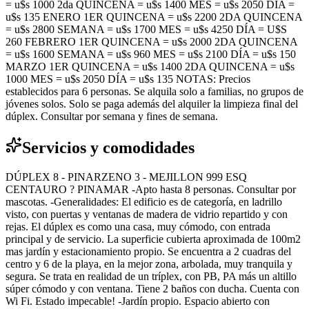
= u$s 1000 2da QUINCENA = u$s 1400 MES = u$s 2050 DÍA =
u$s 135 ENERO 1ER QUINCENA = u$s 2200 2DA QUINCENA
= u$s 2800 SEMANA = u$s 1700 MES = u$s 4250 DÍA = U$S
260 FEBRERO 1ER QUINCENA = u$s 2000 2DA QUINCENA
= u$s 1600 SEMANA = u$s 960 MES = u$s 2100 DÍA = u$s 150
MARZO 1ER QUINCENA = u$s 1400 2DA QUINCENA = u$s
1000 MES = u$s 2050 DÍA = u$s 135 NOTAS: Precios
establecidos para 6 personas. Se alquila solo a familias, no grupos de
jóvenes solos. Solo se paga además del alquiler la limpieza final del
dúplex. Consultar por semana y fines de semana.
Servicios y comodidades
DÚPLEX 8 - PINARZENO 3 - MEJILLON 999 ESQ
CENTAURO ? PINAMAR -Apto hasta 8 personas. Consultar por
mascotas. -Generalidades: El edificio es de categoría, en ladrillo
visto, con puertas y ventanas de madera de vidrio repartido y con
rejas. El dúplex es como una casa, muy cómodo, con entrada
principal y de servicio. La superficie cubierta aproximada de 100m2
mas jardín y estacionamiento propio. Se encuentra a 2 cuadras del
centro y 6 de la playa, en la mejor zona, arbolada, muy tranquila y
segura. Se trata en realidad de un tríplex, con PB, PA más un altillo
súper cómodo y con ventana. Tiene 2 baños con ducha. Cuenta con
Wi Fi. Estado impecable! -Jardín propio. Espacio abierto con