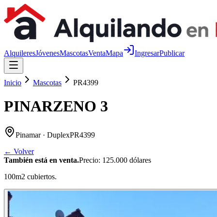
Alquileres
Jóvenes
Mascotas
Venta
Mapa
Ingresar
Publicar
Inicio
Mascotas
PR4399
PINARZENO 3
Pinamar
· Duplex
PR4399
← Volver
También está en venta.
Precio:
125.000 dólares
100m2 cubiertos.