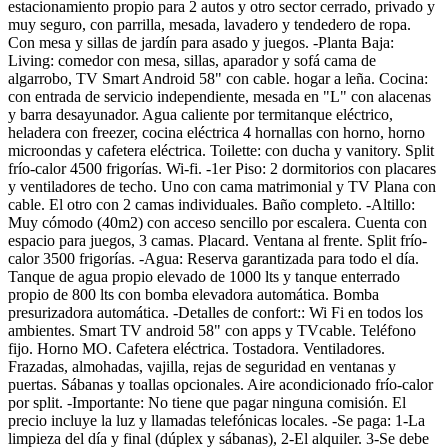
estacionamiento propio para 2 autos y otro sector cerrado, privado y
muy seguro, con parrilla, mesada, lavadero y tendedero de ropa.
Con mesa y sillas de jardín para asado y juegos. -Planta Baja:
Living: comedor con mesa, sillas, aparador y sofá cama de
algarrobo, TV Smart Android 58" con cable. hogar a leña. Cocina:
con entrada de servicio independiente, mesada en "L" con alacenas
y barra desayunador. Agua caliente por termitanque eléctrico,
heladera con freezer, cocina eléctrica 4 hornallas con horno, horno
microondas y cafetera eléctrica. Toilette: con ducha y vanitory. Split
frío-calor 4500 frigorías. Wi-fi. -1er Piso: 2 dormitorios con placares
y ventiladores de techo. Uno con cama matrimonial y TV Plana con
cable. El otro con 2 camas individuales. Baño completo. -Altillo:
Muy cómodo (40m2) con acceso sencillo por escalera. Cuenta con
espacio para juegos, 3 camas. Placard. Ventana al frente. Split frío-
calor 3500 frigorías. -Agua: Reserva garantizada para todo el día.
Tanque de agua propio elevado de 1000 lts y tanque enterrado
propio de 800 lts con bomba elevadora automática. Bomba
presurizadora automática. -Detalles de confort:: Wi Fi en todos los
ambientes. Smart TV android 58" con apps y TVcable. Teléfono
fijo. Horno MO. Cafetera eléctrica. Tostadora. Ventiladores.
Frazadas, almohadas, vajilla, rejas de seguridad en ventanas y
puertas. Sábanas y toallas opcionales. Aire acondicionado frío-calor
por split. -Importante: No tiene que pagar ninguna comisión. El
precio incluye la luz y llamadas telefónicas locales. -Se paga: 1-La
limpieza del día y final (dúplex y sábanas), 2-El alquiler. 3-Se debe