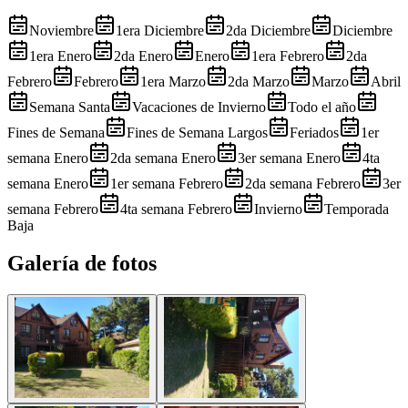
Noviembre
1era Diciembre
2da Diciembre
Diciembre
1era Enero
2da Enero
Enero
1era Febrero
2da
Febrero
Febrero
1era Marzo
2da Marzo
Marzo
Abril
Semana Santa
Vacaciones de Invierno
Todo el año
Fines de Semana
Fines de Semana Largos
Feriados
1er
semana Enero
2da semana Enero
3er semana Enero
4ta
semana Enero
1er semana Febrero
2da semana Febrero
3er
semana Febrero
4ta semana Febrero
Invierno
Temporada
Baja
Galería de fotos