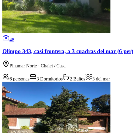
48
Olimpo 343, casi frontera, a 3 cuadras del mar (6 per
Pinamar Norte
· Chalet / Casa
6 personas
3 Dormitorios
2 Baños
3
del mar