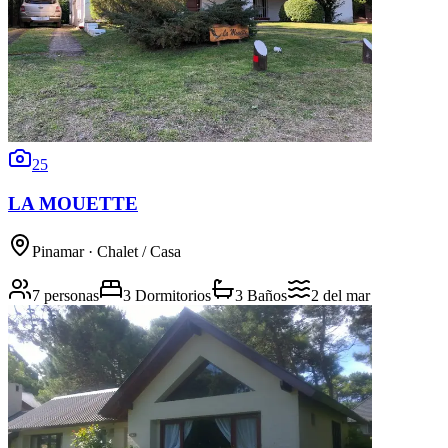
25
LA MOUETTE
Pinamar
· Chalet / Casa
7 personas
3 Dormitorios
3 Baños
2
del mar