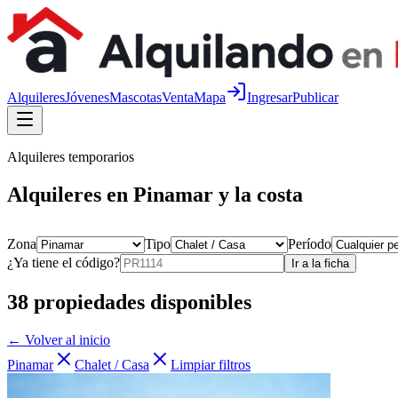
Alquileres
Jóvenes
Mascotas
Venta
Mapa
Ingresar
Publicar
Alquileres temporarios
Alquileres en Pinamar y la costa
Zona
Tipo
Período
¿Ya tiene el código?
Ir a la ficha
38
propiedades disponibles
← Volver al inicio
Pinamar
Chalet / Casa
Limpiar filtros