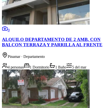
9
ALQUILO DEPARTAMENTO DE 2 AMB. CON
BALCON TERRAZA Y PARRILLA AL FRENTE
Pinamar
· Departamento
4 personas
1 Dormitorio
1 Baño
5
del mar