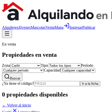
Alquileres
Jóvenes
Mascotas
Venta
Mapa
Ingresar
Publicar
En venta
Propiedades en venta
Zona
Tipo
Período
Capacidad
Buscar
¿Ya tiene el código?
Ir a la ficha
0
propiedades disponibles
← Volver al inicio