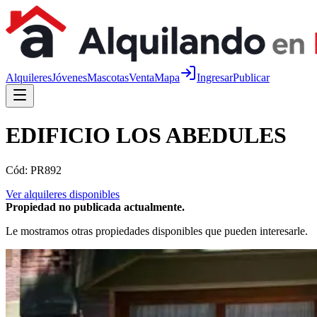
Alquileres
Jóvenes
Mascotas
Venta
Mapa
Ingresar
Publicar
EDIFICIO LOS ABEDULES
Cód:
PR892
Ver alquileres disponibles
Propiedad no publicada actualmente.
Le mostramos otras propiedades disponibles que pueden interesarle.