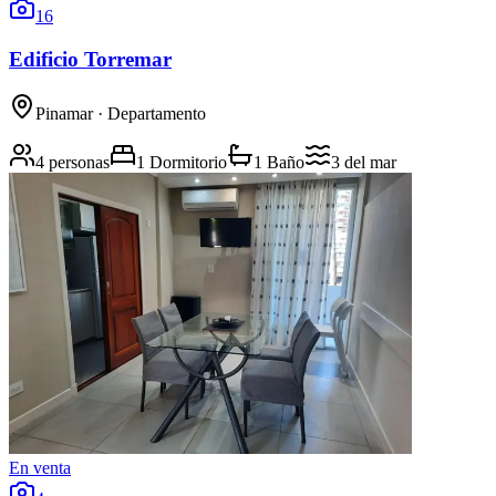
16
Edificio Torremar
Pinamar
· Departamento
4 personas
1 Dormitorio
1 Baño
3
del mar
En venta