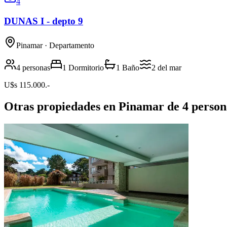
4
DUNAS I - depto 9
Pinamar
· Departamento
4 personas
1 Dormitorio
1 Baño
2
del mar
U$s 115.000.-
Otras propiedades en Pinamar de 4 person