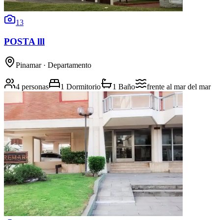
13
POSTA lll
Pinamar
· Departamento
4 personas
1 Dormitorio
1 Baño
frente al mar
del mar